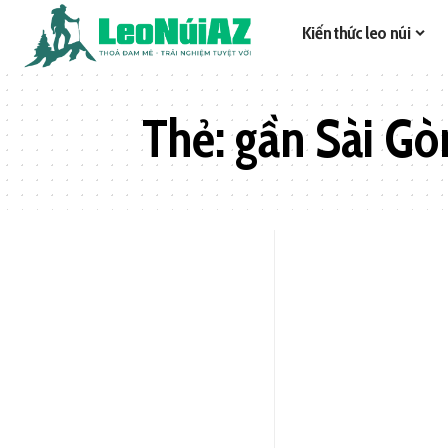
Kiến thức leo núi
Thẻ:
gần Sài Gò