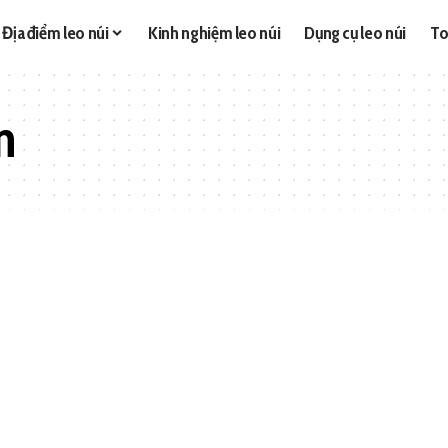
Địa điểm leo núi
Kinh nghiệm leo núi
Dụng cụ leo núi
To
n