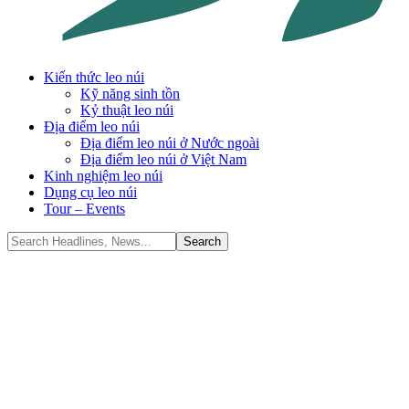
Kiến thức leo núi
Kỹ năng sinh tồn
Kỷ thuật leo núi
Địa điểm leo núi
Địa điểm leo núi ở Nước ngoài
Địa điểm leo núi ở Việt Nam
Kinh nghiệm leo núi
Dụng cụ leo núi
Tour – Events